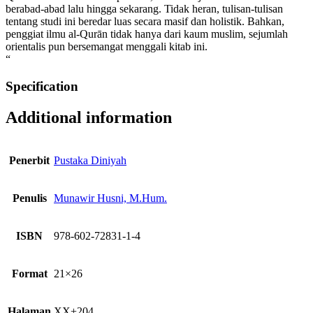
berabad-abad lalu hingga sekarang. Tidak heran, tulisan-tulisan
tentang studi ini beredar luas secara masif dan holistik. Bahkan,
penggiat ilmu al-Qurān tidak hanya dari kaum muslim, sejumlah
orientalis pun bersemangat menggali kitab ini.
“
Specification
Additional information
Penerbit
Pustaka Diniyah
Penulis
Munawir Husni, M.Hum.
ISBN
978-602-72831-1-4
Format
21×26
Halaman
XX+204