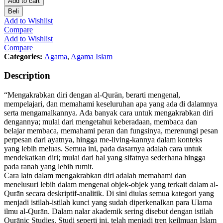
Add to cart
Beli
Add to Wishlist
Compare
Add to Wishlist
Compare
Categories:
Agama
,
Agama Islam
Description
“Mengakrabkan diri dengan al-Qurān, berarti mengenal,
mempelajari, dan memahami keseluruhan apa yang ada di dalamnya
serta mengamalkannya. Ada banyak cara untuk mengakrabkan diri
dengannya; mulai dari mengetahui keberadaan, membaca dan
belajar membaca, memahami peran dan fungsinya, merenungi pesan
perpesan dari ayatnya, hingga me-living­-kannya dalam konteks
yang lebih meluas. Semua ini, pada dasarnya adalah cara untuk
mendekatkan diri; mulai dari hal yang sifatnya sederhana hingga
pada ranah yang lebih rumit.
Cara lain dalam mengakrabkan diri adalah memahami dan
menelusuri lebih dalam mengenai objek-objek yang terkait dalam al-
Qurān secara deskriptif-analitik. Di sini diulas semua kategori yang
menjadi istilah-istilah kunci yang sudah diperkenalkan para Ulama
ilmu al-Qurān. Dalam nalar akademik sering disebut dengan istilah
Qurānic Studies. Studi seperti ini, telah menjadi tren keilmuan Islam