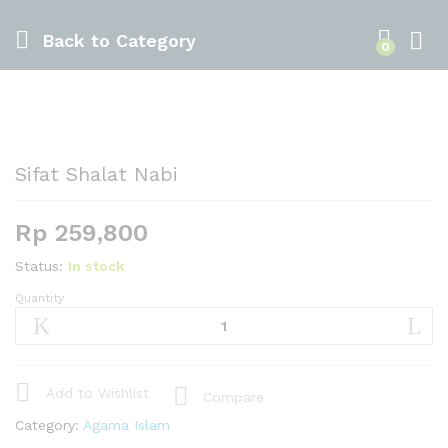
Back to
Category
0
Sifat Shalat Nabi
Rp
259,800
Status:
In stock
Quantity
Sifat
Shalat
Nabi
quantity
Add to Wishlist
Compare
Category:
Agama Islam