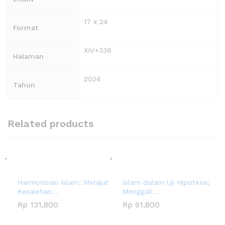
17 x 24
Format
XIV+338
Halaman
2024
Tahun
Related products
Harmonisasi Islam; Merajut
Islam dalam Uji Hipotesis;
Kesalehan...
Menggali...
Rp
131,800
Rp
91,800