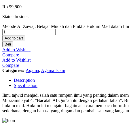
Rp
99,800
Status:
In stock
Metode Al-Zawaj; Belajar Mudah dan Praktis Hukum Mad dalam Ilmu
Add to cart
Beli
Add to Wishlist
Compare
Add to Wishlist
Compare
Categories:
Agama
,
Agama Islam
Description
Specification
Ilmu tajwid menjadi salah satu rumpun ilmu yang penting dalam memp
Muzzamil ayat 4: “Bacalah Al-Qur’an itu dengan perlahan-lahan”. Bu
hukum mad. Hukum ini mengatur bagaimana cara membaca huruf-huruf
sederhana, dengan bahasa yang ringan dan pembahasan yang langsung 