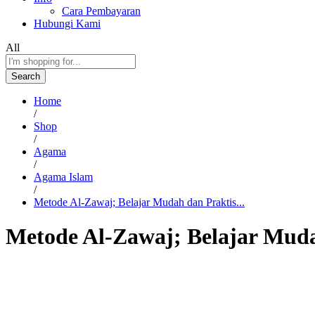
Cara Pembayaran
Hubungi Kami
All
Search
Home
/
Shop
/
Agama
/
Agama Islam
/
Metode Al-Zawaj; Belajar Mudah dan Praktis...
Metode Al-Zawaj; Belajar Mudah