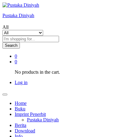
Pustaka Diniyah
All
Search
0
0
No products in the cart.
Log in
Home
Buku
Imprint Penerbit
Pustaka Diniyah
Berita
Download
Info