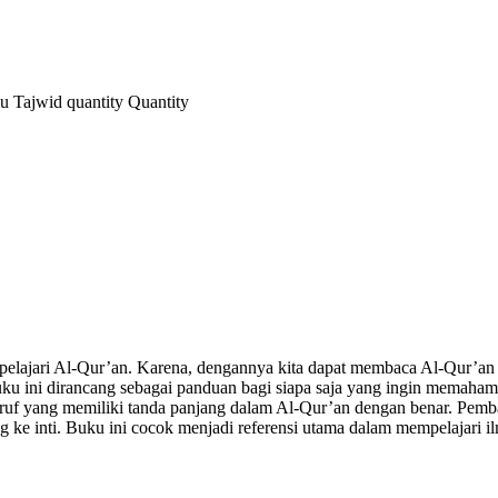
 Tajwid quantity
Quantity
elajari Al-Qur’an. Karena, dengannya kita dapat membaca Al-Qur’an s
ku ini dirancang sebagai panduan bagi siapa saja yang ingin memahami 
 yang memiliki tanda panjang dalam Al-Qur’an dengan benar. Pembaca
ke inti. Buku ini cocok menjadi referensi utama dalam mempelajari il