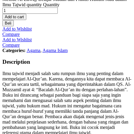
Ilmu Tajwid quantity
Quantity
Add to cart
Beli
Add to Wishlist
Compare
Add to Wishlist
Compare
Categories:
Agama
,
Agama Islam
Description
Ilmu tajwid menjadi salah satu rumpun ilmu yang penting dalam
mempelajari Al-Qur’an. Karena, dengannya kita dapat membaca Al-
Qur’an secara tartil, sebagaimana yang diperintahkan dalam QS. Al-
Muzzamil ayat 4: “Bacalah Al-Qur’an itu dengan perlahan-lahan”.
Buku ini dirancang sebagai panduan bagi siapa saja yang ingin
memahami dan menguasai salah satu aspek penting dalam ilmu
tajwid, yaitu hukum mad. Hukum ini mengatur bagaimana cara
membaca huruf-huruf yang memiliki tanda panjang dalam Al-
Qur’an dengan benar. Pembaca akan diajak mengenal jenis-jenis
mad melalui penjelasan sederhana, dengan bahasa yang ringan dan
pembahasan yang langsung ke inti. Buku ini cocok menjadi
referensi utama dalam mempelajari ilmu tajwid.