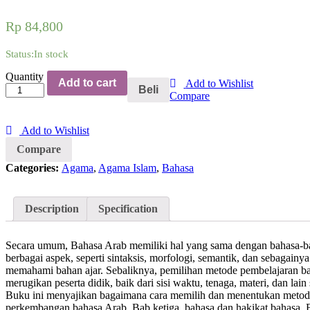
Rp
84,800
Status:
In stock
Metodologi
Quantity
Add to cart
Add to Wishlist
Pembelajaran
Beli
Compare
Bahasa
Arab
quantity
Add to Wishlist
Compare
Categories:
Agama
,
Agama Islam
,
Bahasa
Description
Specification
Secara umum, Bahasa Arab memiliki hal yang sama dengan bahasa-bah
berbagai aspek, seperti sintaksis, morfologi, semantik, dan sebagai
memahami bahan ajar. Sebaliknya, pemilihan metode pembelajaran bah
merugikan peserta didik, baik dari sisi waktu, tenaga, materi, dan lain
Buku ini menyajikan bagaimana cara memilih dan menentukan metode p
perkembangan bahasa Arab. Bab ketiga, bahasa dan hakikat bahasa. 