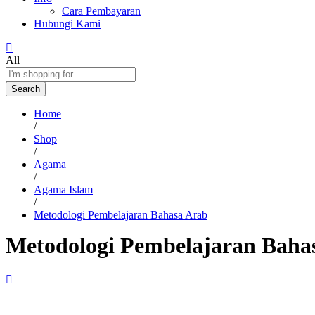
Cara Pembayaran
Hubungi Kami
All
Search
Home
/
Shop
/
Agama
/
Agama Islam
/
Metodologi Pembelajaran Bahasa Arab
Metodologi Pembelajaran Baha