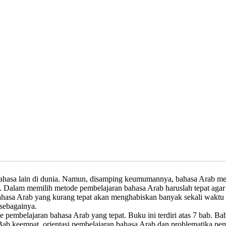
asa lain di dunia. Namun, disamping keumumannya, bahasa Arab memili
nya. Dalam memilih metode pembelajaran bahasa Arab haruslah tepat ag
asa Arab yang kurang tepat akan menghabiskan banyak sekali waktu dan
 sebagainya.
embelajaran bahasa Arab yang tepat. Buku ini terdiri atas 7 bab. Ba
Bab keempat, orientasi pembelajaran bahasa Arab dan problematika pe