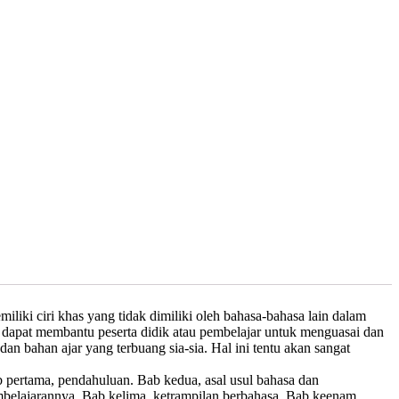
ki ciri khas yang tidak dimiliki oleh bahasa-bahasa lain dalam
ar dapat membantu peserta didik atau pembelajar untuk menguasai dan
 bahan ajar yang terbuang sia-sia. Hal ini tentu akan sangat
b pertama, pendahuluan. Bab kedua, asal usul bahasa dan
mbelajarannya. Bab kelima, ketrampilan berbahasa. Bab keenam,