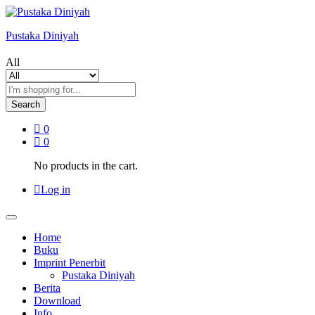
Pustaka Diniyah
All
Search
0
0
No products in the cart.
Log in
Home
Buku
Imprint Penerbit
Pustaka Diniyah
Berita
Download
Info