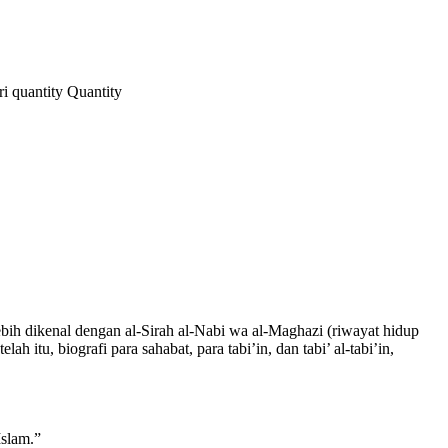
i quantity
Quantity
bih dikenal dengan al-Sirah al-Nabi wa al-Maghazi (riwayat hidup
itu, biografi para sahabat, para tabi’in, dan tabi’ al-tabi’in,
Islam.”