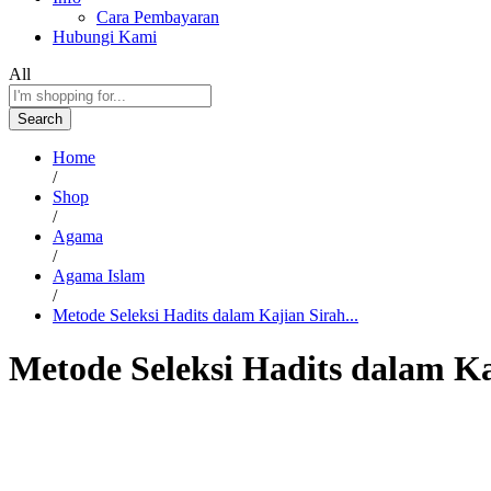
Cara Pembayaran
Hubungi Kami
All
Search
Home
/
Shop
/
Agama
/
Agama Islam
/
Metode Seleksi Hadits dalam Kajian Sirah...
Metode Seleksi Hadits dalam Kaj