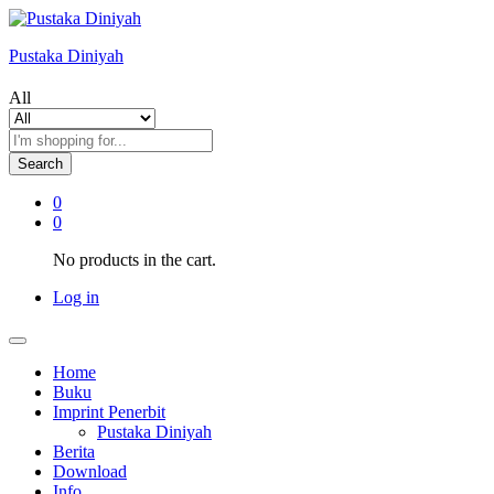
Pustaka Diniyah
All
Search
0
0
No products in the cart.
Log in
Home
Buku
Imprint Penerbit
Pustaka Diniyah
Berita
Download
Info