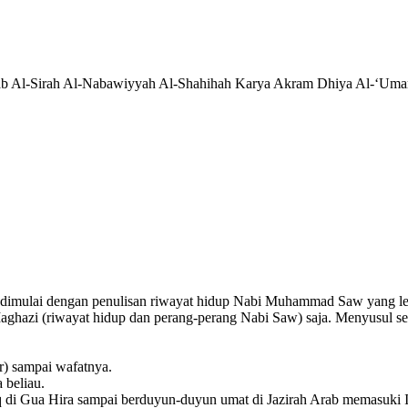
tab Al-Sirah Al-Nabawiyyah Al-Shahihah Karya Akram Dhiya Al-‘Umar
am dimulai dengan penulisan riwayat hidup Nabi Muhammad Saw yang le
azi (riwayat hidup dan perang-perang Nabi Saw) saja. Menyusul setelah 
ir) sampai wafatnya.
 beliau.
laq di Gua Hira sampai berduyun-duyun umat di Jazirah Arab memasuki 